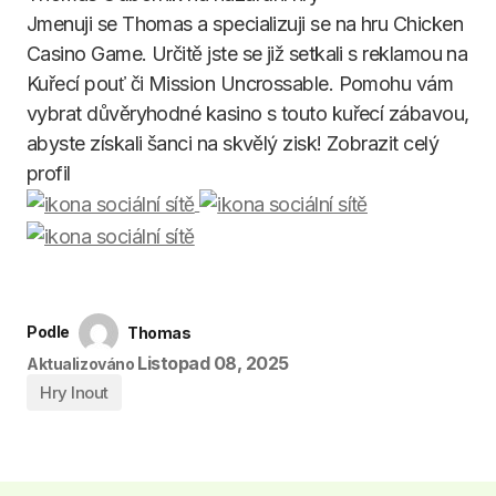
Jmenuji se Thomas a specializuji se na hru Chicken
Casino Game. Určitě jste se již setkali s reklamou na
Kuřecí pouť či Mission Uncrossable. Pomohu vám
vybrat důvěryhodné kasino s touto kuřecí zábavou,
abyste získali šanci na skvělý zisk! Zobrazit celý
profil
Podle
Thomas
Listopad 08, 2025
Aktualizováno
Hry Inout