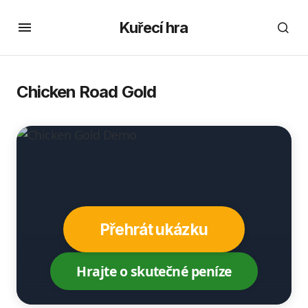
Kuřecí hra
Chicken Road Gold
Přehrát ukázku
Hrajte o skutečné peníze