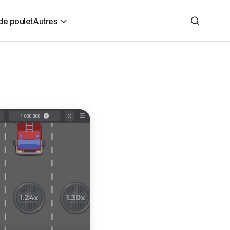
 de poulet
Autres