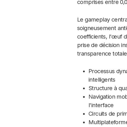
comprises entre 0,0
Le gameplay central
soigneusement antic
coefficients, l'œuf
prise de décision in
transparence totale 
Processus dyna
intelligents
Structure à qua
Navigation mobi
l'interface
Circuits de pri
Multiplateform