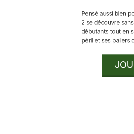
Pensé aussi bien p
2 se découvre sans 
débutants tout en sa
péril et ses paliers 
JOU