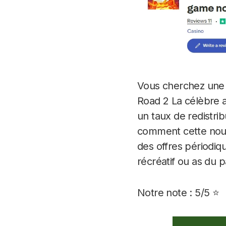
Vous cherchez une su
Road 2 La célèbre 
un taux de redistri
comment cette nouve
des offres périodiqu
récréatif ou as du 
Notre note : 5/5 ⭐