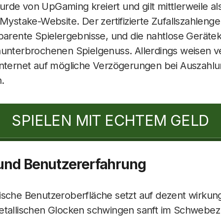
de von UpGaming kreiert und gilt mittlerweile als
 Mystake-Website. Der zertifizierte Zufallszahleng
parente Spielergebnisse, und die nahtlose Gerätek
nunterbrochenen Spielgenuss. Allerdings weisen ve
Internet auf mögliche Verzögerungen bei Auszah
.
SPIELEN MIT ECHTEM GELD
 und Benutzererfahrung
ische Benutzeroberfläche setzt auf dezent wirkun
etallischen Glocken schwingen sanft im Schwebe