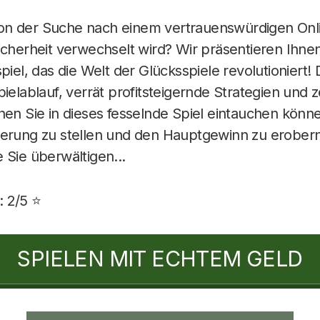
n der Suche nach einem vertrauenswürdigen Onli
icherheit verwechselt wird? Wir präsentieren Ihn
piel, das die Welt der Glücksspiele revolutioniert! 
ielablauf, verrät profitsteigernde Strategien und z
nen Sie in dieses fesselnde Spiel eintauchen können
derung zu stellen und den Hauptgewinn zu erober
 Sie überwältigen...
 2/5 ⭐
SPIELEN MIT ECHTEM GELD