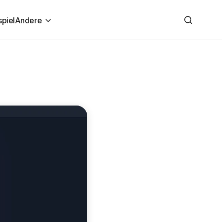
piel
Andere