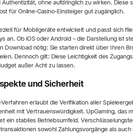
 Authentizität, ohne aufdringlich zu wirken. Diese 
bst für Online-Casino-Einsteiger gut zugänglich.
ziell für Mobilgeräte entwickelt und passt sich fl
 an. Ob iOS oder Android – die Darstellung ist ste
in Download nötig: Sie starten direkt über Ihren Br
len. Dennoch gilt: Diese Leichtigkeit des Zugangs 
 Budget außer Acht zu lassen.
spekte und Sicherheit
-Verfahren erlaubt die Verifikation aller Spieleerg
enheit mit Vertrauenswürdigkeit. UpGaming, das m
etet ein stabiles Betriebsumfeld. Verschlüsselungst
ztransaktionen sowohl Zahlungsvorgänge als auch 