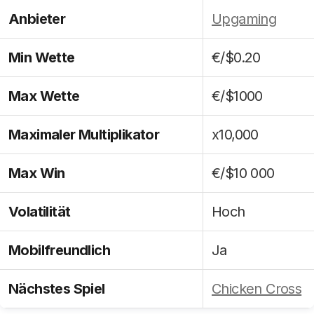
Anbieter
Upgaming
Min Wette
€/$0.20
Max Wette
€/$1000
Maximaler Multiplikator
x10,000
Max Win
€/$10 000
Volatilität
Hoch
Mobilfreundlich
Ja
Nächstes Spiel
Chicken Cross