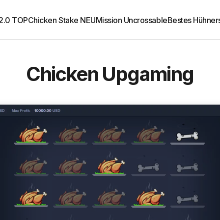
2.0 TOP
Chicken Stake NEU
Mission Uncrossable
Bestes Hühners
Chicken Upgaming