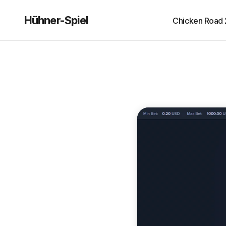
Hühner-Spiel
Chicken Road 